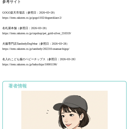
参考サイト
GOGO楽天市場店（参照日：2026ｰ03ｰ28）
https://item.rakuten.co.jp/gogo1102/dognecklace-2/
名札屋本舗（参照日：2026ｰ03ｰ28）
https://item.rakuten.co.jp/cnpshop/pet_gold-silver_210319/
犬服専門店TambedyDogWear（参照日：2026ｰ03ｰ28）
https://item.rakuten.co.jp/tambedy/202210-onamae-bigsp/
名入れこども服のベビーチップス（参照日：2026ｰ03ｰ28）
https://item.rakuten.co.jp/babychips/10001196/
著者情報