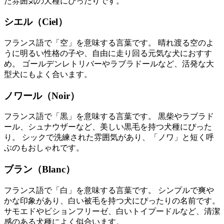
た雰囲気の犬種にぴったりです。
シエル（Ciel）
フランス語で「空」を意味する言葉です。 晴れ渡る空のよ
うに明るい性格の子や、自由に走り回る元気な犬におすす
め。 ゴールデンレトリバーやラブラドールなど、活発な大
型犬にもよく合います。
ノワール（Noir）
フランス語で「黒」を意味する言葉です。 黒柴やラブラド
ール、シュナウザーなど、美しい黒毛を持つ犬種にぴった
り。 シックで洗練された雰囲気があり、「ノワ」と短く呼
ぶのもおしゃれです。
ブラン（Blanc）
フランス語で「白」を意味する言葉です。 シンプルで爽や
かな印象があり、白い被毛を持つ犬にぴったりの名前です。
サモエドやビションフリーゼ、白いトイプードルなど、清潔
感のある犬種によく似合います。