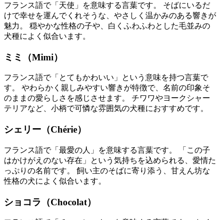
フランス語で「天使」を意味する言葉です。 そばにいるだ
けで幸せを運んでくれそうな、やさしく温かみのある響きが
魅力。 穏やかな性格の子や、白くふわふわとした毛並みの
犬種によく似合います。
ミミ（Mimi）
フランス語で「とてもかわいい」という意味を持つ言葉で
す。 やわらかく親しみやすい響きが特徴で、名前の印象そ
のままの愛らしさを感じさせます。 チワワやヨークシャー
テリアなど、小柄で可憐な雰囲気の犬種におすすめです。
シェリー（Chérie）
フランス語で「最愛の人」を意味する言葉です。 「この子
はかけがえのない存在」という気持ちを込められる、愛情た
っぷりの名前です。 飼い主のそばに寄り添う、甘えん坊な
性格の犬によく似合います。
ショコラ（Chocolat）