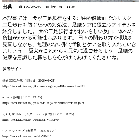
出典：https://www.shutterstock.com
本記事では、犬が二足歩行をする理由や健康面でのリスク、
二足歩行を防ぐための対処法、足腰ケアに役立つアイテムを
紹介しました。 犬の二足歩行はかわいらしい反面、体への
負担がかかる可能性もあります。 日々の関わり方や環境を
見直しながら、無理のない形で予防とケアを取り入れていき
ましょう。 愛犬がこれからも元気に過ごせるよう、足腰の
健康を意識した暮らしを心がけてあげてくださいね。
参考サイト
鎌倉DOG2号店（参照日：2026ｰ03ｰ25）
https://item.rakuten.co.jp/kamakuradogshop/e101/?variantId=e101
albiot（参照日：2026ｰ03ｰ25）
https://item.rakuten.co.jp/albiot/f4-trt-joint/?variantId=f4-trt-joint1
くらし家 Cdare（シダーレ）（参照日：2026ｰ03ｰ25）
https://item.rakuten.co.jp/cdare/san-ymat240/
いつもショップ（参照日：2026ｰ03ｰ25）
https://item.rakuten.co.jp/wide/79011/