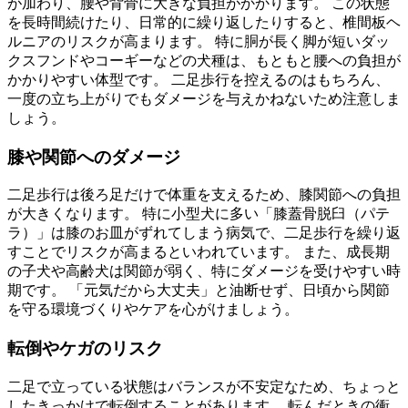
が加わり、腰や背骨に大きな負担がかかります。 この状態
を長時間続けたり、日常的に繰り返したりすると、椎間板ヘ
ルニアのリスクが高まります。 特に胴が長く脚が短いダッ
クスフンドやコーギーなどの犬種は、もともと腰への負担が
かかりやすい体型です。 二足歩行を控えるのはもちろん、
一度の立ち上がりでもダメージを与えかねないため注意しま
しょう。
膝や関節へのダメージ
二足歩行は後ろ足だけで体重を支えるため、膝関節への負担
が大きくなります。 特に小型犬に多い「膝蓋骨脱臼（パテ
ラ）」は膝のお皿がずれてしまう病気で、二足歩行を繰り返
すことでリスクが高まるといわれています。 また、成長期
の子犬や高齢犬は関節が弱く、特にダメージを受けやすい時
期です。 「元気だから大丈夫」と油断せず、日頃から関節
を守る環境づくりやケアを心がけましょう。
転倒やケガのリスク
二足で立っている状態はバランスが不安定なため、ちょっと
したきっかけで転倒することがあります。 転んだときの衝