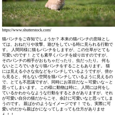
https://www.shutterstock.com/
猫パンチをご存知でしょうか？ 本来の猫パンチの意味とし
ては、おねだりや攻撃、遊びをしている時に見られる行動で
す。 人間同様に猫もパンチをしますが、この仕草がとても
可愛いのです！ とても素早くパンチを繰り出すのですが、
そのパンチの相手がおもちゃだったり、虫だったり。 何も
ないところでいきなり猫パンチをすることもあります。 猫
には見える小さな虫などをパンチしているようですが、傍か
ら見ると、何もない空間を猫パンチしているように見えるの
で、とても不思議ですが、同時にお茶目だな～可愛いな～と
思ってしまいます。 この様に動物は時に、人間には何をし
ているかわからなような行動をするときがありますが、それ
が可愛い自分の猫だからこそ、余計に可愛いなと思ってしま
うのです。 親ばかのようなイメージです！ でも、実際に可
愛いのだから親ばかになってしまっても仕方がありませ
ん！！